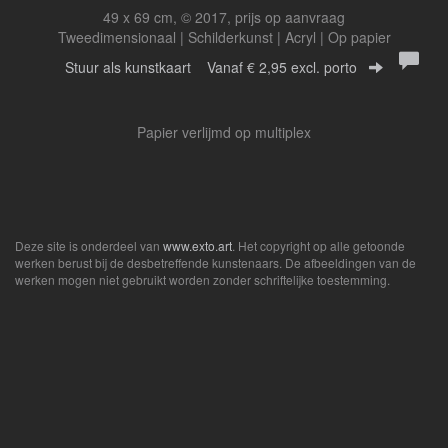
49 x 69 cm, © 2017, prijs op aanvraag
Tweedimensionaal | Schilderkunst | Acryl | Op papier
Stuur als kunstkaart
Vanaf € 2,95 excl. porto
Papier verlijmd op multiplex
Deze site is onderdeel van
www.exto.art
. Het copyright op alle getoonde
werken berust bij de desbetreffende kunstenaars. De afbeeldingen van de
werken mogen niet gebruikt worden zonder schriftelijke toestemming.